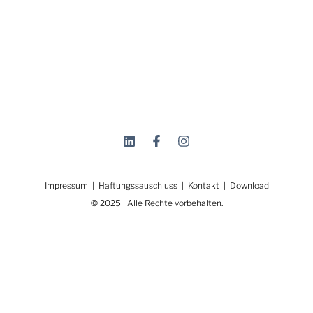
ESG-STADTLABOR als Treiber für Technologie und Innovation für die
klimaneutrale Stadt. Ermöglicht durch die Österreichische
Forschungsförderungsgesellschaft.
.
Impressum
|
Haftungssauschluss
|
Kontakt
|
Download
.
© 2025 | Alle Rechte vorbehalten.