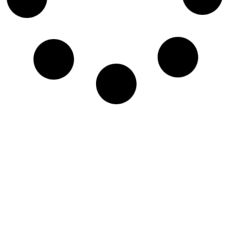
Rückblick auf den zweiten Workshop
des ESG-STADTLABOR
Im zweiten Workshop im Rahmen des
Sondierungsprojektes ESG-STADTLABOR, welcher am
1. Juli 2025 in St. Veit an der Glan stattfand, drehte sich
alles um die
Lesen Sie mehr >
17. Juli 2025
BERICHT