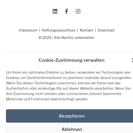
Rückblick auf den ersten Workshop
Cookie-Zustimmung verwalten
des ESG-STADTLABOR
Um Ihnen ein optimales Erlebnis zu bieten, verwenden wir Technologien wie
Cookies, um Geräteinformationen zu speichern und/oder darauf zuzugreifen.
Wenn Sie diesen Technologien zustimmen, können wir Daten wie das
Unter dem Motto „Willkommen im Jahr 2055“ fand am
Surfverhalten oder eindeutige IDs auf dieser Website verarbeiten. Wenn Sie
11. und 12. Juni 2025 in St. Veit/Glan ein
Ihre Zustimmung nicht erteilen oder zurückziehen, können bestimmte
zweitägiger Visions-Workshop im Rahmen des von der
Merkmale und Funktionen beeinträchtigt werden.
FFG geförderten Sondierungprojekts ESG-
STADTLABOR statt.
Akzeptieren
Lesen Sie mehr >
Ablehnen