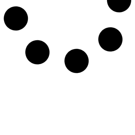
Rückblick auf den zweiten Workshop
des ESG-STADTLABOR
Im zweiten Workshop im Rahmen des
Sondierungsprojektes ESG-STADTLABOR, welcher am 1.
Juli 2025 in St. Veit an der Glan stattfand, drehte sich alles
um die praktische Umsetzung der ESG-Ziele für
Gemeinden. Klar im Fokus stand der konkrete Mehrwert
des geplanten ESG-Modells: Gemeinsame ESG-Ziele als
Entscheidungsbasis für Verwaltung und Politik Klare
Indikatoren zur Unterstützung der Verwaltungsarbeit
Transparente Kommunikation der ESG-Ziele gegenüber
Stakeholdern Einführung eines wirksamen
Monitoringsystems Regelmäßige Überprüfung und
Anpassung der Strategie mit breiter Bürgerbeteiligung In