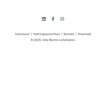
zwei Gruppen arbeiteten die Teilnehmenden intensiv an
kurz- (2028/2030) und langfristigen (2035/2055)
SMARTen-Zielen. Erörtert wurden eine optimale
Mischung spezifischer und übergreifender Ziele mit
maximaler Hebelwirkung. Die Ergebnisse wurden
anschließend
LESEN SIE MEHR >
Christoph Lichtnegger
17. Juli 2025
BERICHT