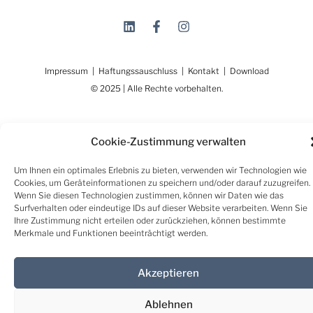
Rückblick auf den ersten Workshop
Cookie-Zustimmung verwalten
des ESG-STADTLABOR
Um Ihnen ein optimales Erlebnis zu bieten, verwenden wir Technologien wie
Cookies, um Geräteinformationen zu speichern und/oder darauf zuzugreifen.
Wenn Sie diesen Technologien zustimmen, können wir Daten wie das
Unter dem Motto „Willkommen im Jahr 2055“ fand am
Surfverhalten oder eindeutige IDs auf dieser Website verarbeiten. Wenn Sie
11. und 12. Juni 2025 in St. Veit/Glan ein
Ihre Zustimmung nicht erteilen oder zurückziehen, können bestimmte
zweitägiger Visions-Workshop im Rahmen des von der
Merkmale und Funktionen beeinträchtigt werden.
FFG geförderten Sondierungprojekts ESG-
STADTLABOR statt.
Akzeptieren
Lesen Sie mehr >
Ablehnen