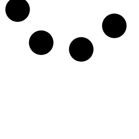
Rückblick auf den zweiten Workshop
des ESG-STADTLABOR
Im zweiten Workshop im Rahmen des
Sondierungsprojektes ESG-STADTLABOR, welcher am
1. Juli 2025 in St. Veit an der Glan stattfand, drehte sich
alles um die
Lesen Sie mehr >
17. Juli 2025
BERICHT