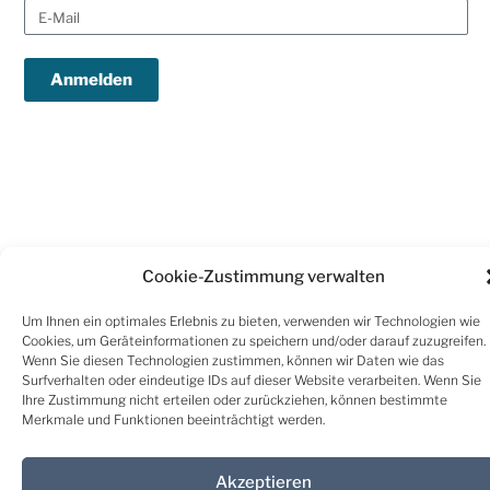
Anmelden
ESG-STADTLABOR als Treiber für Technologie und Innovation für die
Cookie-Zustimmung verwalten
klimaneutrale Stadt. Ermöglicht durch die Österreichische
Forschungsförderungsgesellschaft.
Um Ihnen ein optimales Erlebnis zu bieten, verwenden wir Technologien wie
Cookies, um Geräteinformationen zu speichern und/oder darauf zuzugreifen.
Wenn Sie diesen Technologien zustimmen, können wir Daten wie das
Surfverhalten oder eindeutige IDs auf dieser Website verarbeiten. Wenn Sie
Ihre Zustimmung nicht erteilen oder zurückziehen, können bestimmte
Merkmale und Funktionen beeinträchtigt werden.
.
Akzeptieren
Impressum
|
Haftungssauschluss
|
Kontakt
|
Download